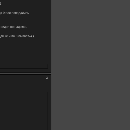
2
до 0 или попадались
е видел но надеюсь
дные и по 8 бывает=) )
2