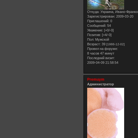
Откуда:
Украина, Ивано-Франко
Зарегистрирован
: 2009-03-20
Приглашений:
0
Сообщений:
54
Уважение:
[+0/-0]
Позитив:
[+4/-0]
Пол:
Мужской
Возраст:
39
[1986-12-02]
Провел на форуме:
8 часов 47 минут
Последний визит:
2009-04-09 21:58:54
Premuym
Администратор