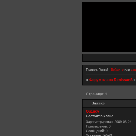
Привет, Гость!
Войдите
или
зар
»
Форум клана RenissanS
Страница:
1
Заявко
Qu1ncy
Состоит в клане
Зарегистрирован
: 2009-03-24
Приглашений:
0
Сообщений:
0
Уважение:
[+0/-0]