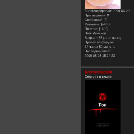
Зарегистрирован
: 2009-03-20
Приглашений:
0
Сообщений:
71
Уважение:
[+4/-0]
Позитив:
[+1/-0]
Пол:
Мужской
Возраст:
36
[1990-03-13]
Провел на форуме:
14 часов 52 минуты
Последний визит:
2009-05-25 15:14:23
Boomerblack90
Состоит в клане