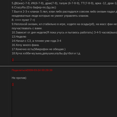
5.ДК(маг)-7-8, ИК(6-7-8), драк(7-8), талум (6-7-8-9), ТТ(7-8-9), арка -12, драк-1
6.CrazyRa (Ето бафер-пп,бд,свс)
7.Был в 2-3-х кланах 5 лвл, клан либо распадался совсем либо онлаин падал 
неадекватные люди которые не умеют управлять кланом.
8. <=== пункт 7 =)
9.Неплохой онлаин, кл стабильно в игре, ходите на осады(рб), на масс фан н
поучаствавать с вами.
10.Зависит от дня недели(Я пока учусь и пытаюсь работать) 3-4-5 часов(выхо
13.Неделю
14.Начал с С3, а точнее уже года 3-4
16.Хочу много фана.
17.Конечно есть(Микрофон не обещаю )
18.Куча хобби-музыка,девушки,клубы,футбол и т.д.
0
Поделиться
2009-03-24 00:29:39
Не против)
0