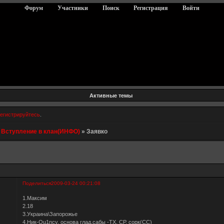
Форум
Участники
Поиск
Регистрация
Войти
Активные темы
егистрируйтесь
.
»
Вступление в клан(ИНФО)
»
Заявко
Поделиться
2009-03-24 00:21:08
1.Максим
2.18
3.Украина\Запорожье
4.Ник-Qu1ncy, основа глад,сабы -ТХ, СР, сорк(СС)