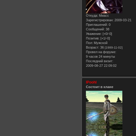
Откуда:
Миасс
Зарегистрирован
: 2009-03-21
Приглашений:
0
Сообщений:
38
Уважение:
[+0/-0]
Позитив:
[+1/-0]
Пол:
Мужской
Возраст:
36
[1989-11-02]
Провел на форуме:
9 часов 24 минуты
Последний визит:
2009-08-27 22:09:02
lPoohl
Состоит в клане