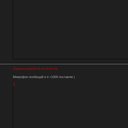
Поделиться
2009-03-24 00:32:06
Микрофон пообещай и я +1000 поставлю )
0