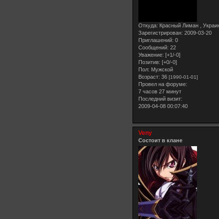
Откуда:
Красный Лиман , Украи
Зарегистрирован
: 2009-03-20
Приглашений:
0
Сообщений:
22
Уважение:
[+1/-0]
Позитив:
[+0/-0]
Пол:
Мужской
Возраст:
36
[1990-01-01]
Провел на форуме:
7 часов 27 минут
Последний визит:
2009-04-08 00:07:40
Veny
Состоит в клане