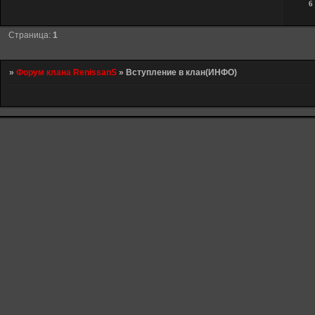
6
Страница:
1
»
Форум клана RenissanS
»
Вступление в клан(ИНФО)