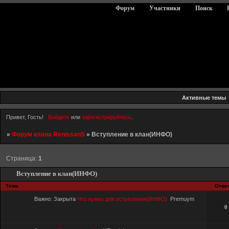
Форум
Участники
Поиск
Активные темы
Привет, Гость!
Войдите
или
зарегистрируйтесь
.
»
Форум клана RenissanS
»
Вступление в клан(ИНФО)
Страница:
1
Вступление в клан(ИНФО)
Тема
Отве
Важно:
Закрыта
Что нужно для вступления(ИНФО)
Premuym
0