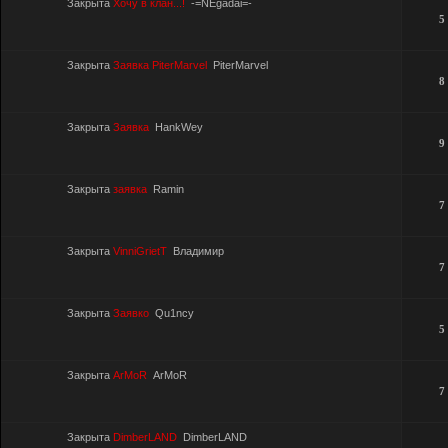
Закрыта
Хочу в клан...!
-=NEgadai=-
5
Закрыта
Заявка PiterMarvel
PiterMarvel
8
Закрыта
Заявка
HankWey
9
Закрыта
заявка
Ramin
7
Закрыта
VinniGrietT
Владимир
7
Закрыта
Заявко
Qu1ncy
5
Закрыта
ArMoR
ArMoR
7
Закрыта
DimberLAND
DimberLAND